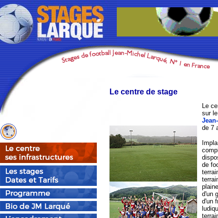
Le centre de stage
Le ce
sur l
Jean
de 7 
Impla
compl
dispo
de fo
terra
terrai
plain
d'un 
d'un 
ludiq
terra