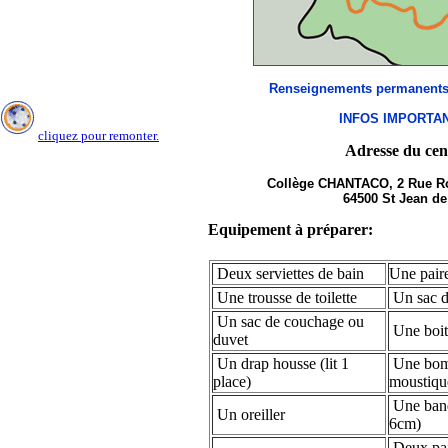
STAGES 1 , 3 ,4 ET 5 . EN
DEMI PENSION ,
PLACES DISPONIBLES
SUR LES STAGES 2 , 4
ET 5 . EN
x
Renseignements permanents 
CONSEQQUENCE IL
INFOS IMPORTA
N'EST PLUS POSSIBLE
cliquez pour remonter.
DE RESERVER : EN
Adresse du cen
PENSION COMPLETE
POUR LE STAGE 2 . EN
Collège CHANTACO, 2 Rue Ro
DEMI PENSION POUR
64500 St Jean de
LES STAGES 1 ET 3 .
Equipement à préparer:
MERCI . A TRES
BIENTOT ; JM LARQUE
Deux serviettes de bain
Une pair
Une trousse de toilette
Un sac d
Un sac de couchage ou
Une boit
duvet
Un drap housse (lit 1
Une bomb
place)
moustiqu
Une band
Un oreiller
6cm)
Deux pai