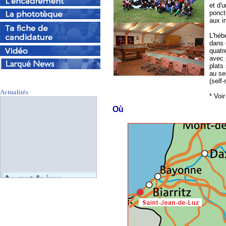
et d'u
ponct
aux in
L'héb
dans 
quatre
avec 
plats
au s
(self-
Actualités
* Voi
Où
Au gout du jour
0/5-/2025
-
INFOS STAGE
ETE 2025
EN PENSSION
COMPLETE , PLACES
DISPONIBLES SUR LES